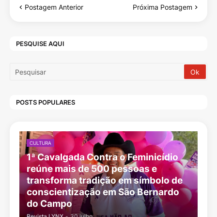
Postagem Anterior
Próxima Postagem
PESQUISE AQUI
POSTS POPULARES
CULTURA
1ª Cavalgada Contra o Feminicídio
reúne mais de 500 pessoas e
transforma tradição em símbolo de
conscientização em São Bernardo
do Campo
Revista LYNX
-
30 julho