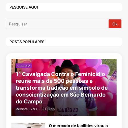
PESQUISE AQUI
POSTS POPULARES
CULTURA
1ª Cavalgada Contra o Feminicídio
reúne mais de 500 pessoas e
transforma tradição em símbolo de
conscientização em São Bernardo
do Campo
Revista LYNX
-
30 julho
O mercado de facilities virou o