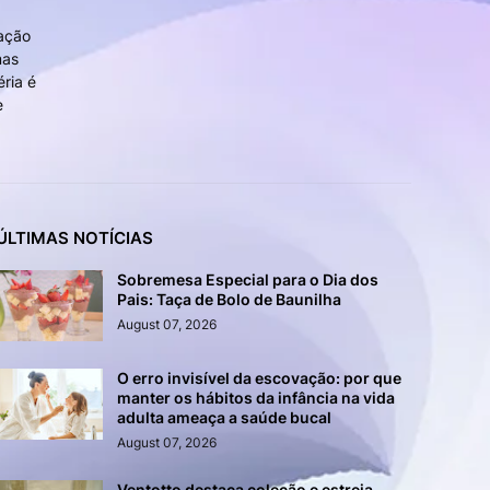
mação
mas
ria é
e
ÚLTIMAS NOTÍCIAS
Sobremesa Especial para o Dia dos
Pais: Taça de Bolo de Baunilha
August 07, 2026
O erro invisível da escovação: por que
manter os hábitos da infância na vida
adulta ameaça a saúde bucal
August 07, 2026
Ventotto destaca coleção e estreia