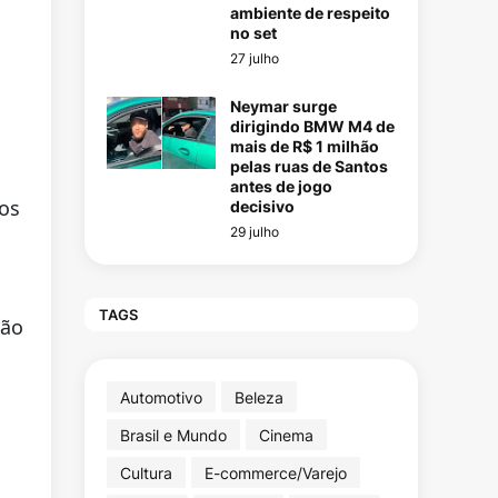
ambiente de respeito
no set
27 julho
Neymar surge
dirigindo BMW M4 de
mais de R$ 1 milhão
pelas ruas de Santos
antes de jogo
os
decisivo
29 julho
TAGS
ção
Automotivo
Beleza
Brasil e Mundo
Cinema
Cultura
E-commerce/Varejo