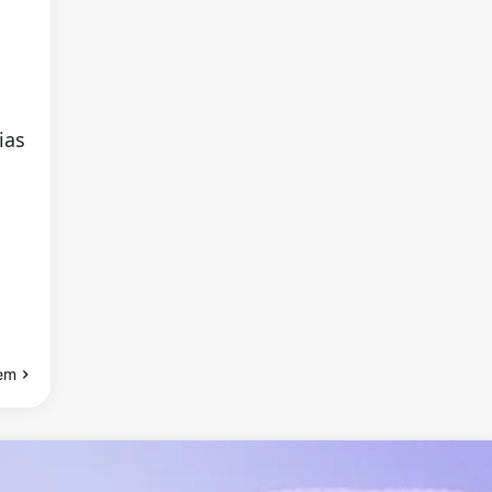
ias
em