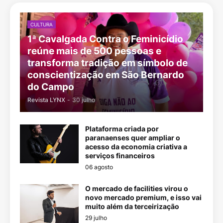
CULTURA
1ª Cavalgada Contra o Feminicídio
reúne mais de 500 pessoas e
transforma tradição em símbolo de
conscientização em São Bernardo
do Campo
Revista LYNX
-
30 julho
Plataforma criada por
paranaenses quer ampliar o
acesso da economia criativa a
serviços financeiros
06 agosto
O mercado de facilities virou o
novo mercado premium, e isso vai
muito além da terceirização
29 julho