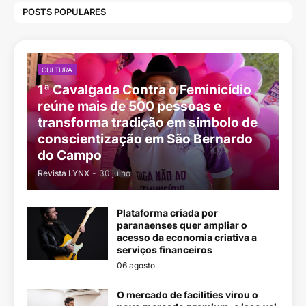
POSTS POPULARES
CULTURA
1ª Cavalgada Contra o Feminicídio
reúne mais de 500 pessoas e
transforma tradição em símbolo de
conscientização em São Bernardo
do Campo
Revista LYNX
-
30 julho
Plataforma criada por
paranaenses quer ampliar o
acesso da economia criativa a
serviços financeiros
06 agosto
O mercado de facilities virou o