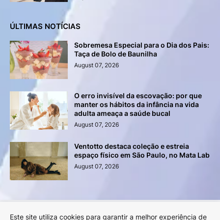
ÚLTIMAS NOTÍCIAS
Sobremesa Especial para o Dia dos Pais:
Taça de Bolo de Baunilha
August 07, 2026
O erro invisível da escovação: por que
manter os hábitos da infância na vida
adulta ameaça a saúde bucal
August 07, 2026
Ventotto destaca coleção e estreia
espaço físico em São Paulo, no Mata Lab
August 07, 2026
Este site utiliza cookies para garantir a melhor experiência de
Anuncie na Revista LYNX!
Sobre a Revista LYNX