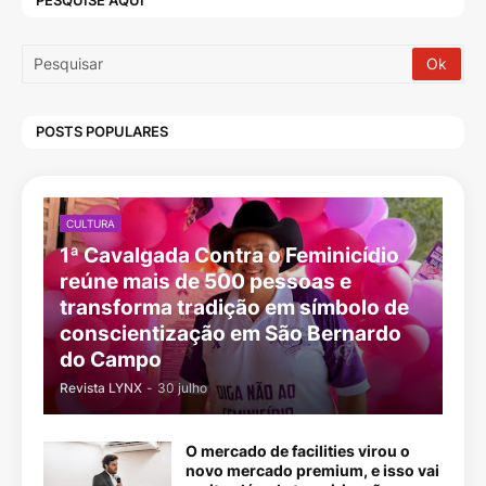
PESQUISE AQUI
POSTS POPULARES
CULTURA
1ª Cavalgada Contra o Feminicídio
reúne mais de 500 pessoas e
transforma tradição em símbolo de
conscientização em São Bernardo
do Campo
Revista LYNX
-
30 julho
O mercado de facilities virou o
novo mercado premium, e isso vai