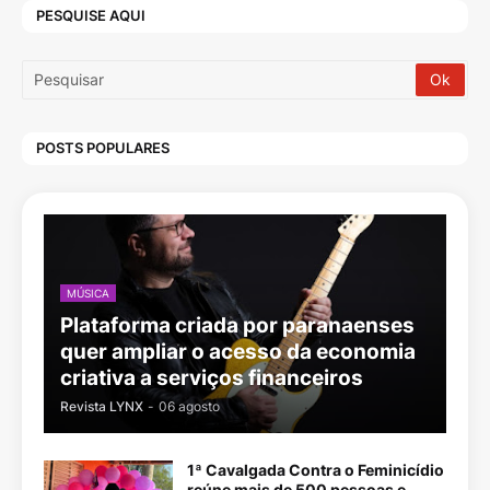
PESQUISE AQUI
POSTS POPULARES
MÚSICA
Plataforma criada por paranaenses
quer ampliar o acesso da economia
criativa a serviços financeiros
Revista LYNX
-
06 agosto
1ª Cavalgada Contra o Feminicídio
reúne mais de 500 pessoas e