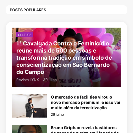
POSTS POPULARES
CULTURA
1ª Cavalgada Contra o Feminicídio
reúne mais de 500 pessoas e
transforma tradição em símbolo de
conscientização em São Bernardo
do Campo
Revista LYNX
-
30 julho
O mercado de facilities virou o
novo mercado premium, e isso vai
muito além da terceirização
29 julho
Bruna Griphao revela bastidores
de cenas de nudez em "Jogada de