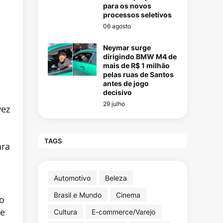
para os novos
processos seletivos
06 agosto
Neymar surge
dirigindo BMW M4 de
mais de R$ 1 milhão
pelas ruas de Santos
antes de jogo
decisivo
29 julho
vez
TAGS
ara
Automotivo
Beleza
Brasil e Mundo
Cinema
to
 e
Cultura
E-commerce/Varejo