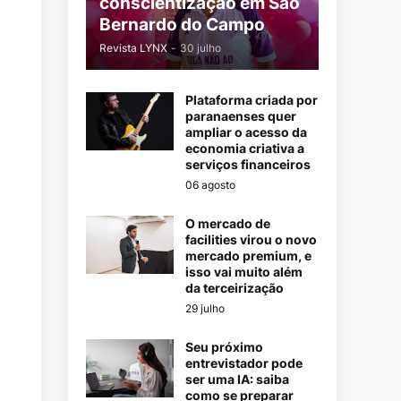
conscientização em São
Bernardo do Campo
Revista LYNX
-
30 julho
Plataforma criada por
paranaenses quer
ampliar o acesso da
economia criativa a
serviços financeiros
06 agosto
O mercado de
facilities virou o novo
mercado premium, e
isso vai muito além
da terceirização
29 julho
Seu próximo
entrevistador pode
ser uma IA: saiba
como se preparar