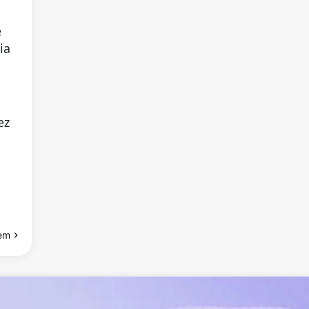
e
ia
ez
em