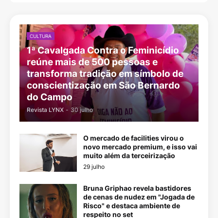
CULTURA
1ª Cavalgada Contra o Feminicídio
reúne mais de 500 pessoas e
transforma tradição em símbolo de
conscientização em São Bernardo
do Campo
Revista LYNX
-
30 julho
O mercado de facilities virou o
novo mercado premium, e isso vai
muito além da terceirização
29 julho
Bruna Griphao revela bastidores
de cenas de nudez em "Jogada de
Risco" e destaca ambiente de
respeito no set