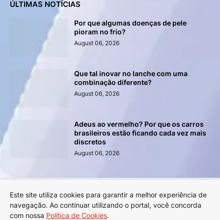
ÚLTIMAS NOTÍCIAS
Por que algumas doenças de pele
pioram no frio?
August 06, 2026
Que tal inovar no lanche com uma
combinação diferente?
August 06, 2026
Adeus ao vermelho? Por que os carros
brasileiros estão ficando cada vez mais
discretos
August 06, 2026
Este site utiliza cookies para garantir a melhor experiência de
Anuncie na Revista LYNX!
Sobre a Revista LYNX
navegação. Ao continuar utilizando o portal, você concorda
Política de Privacidade
Termos de Uso
com nossa
Política de Cookies
.