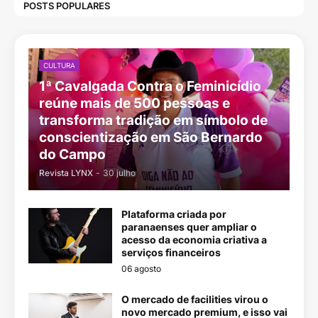
POSTS POPULARES
CULTURA
1ª Cavalgada Contra o Feminicídio
reúne mais de 500 pessoas e
transforma tradição em símbolo de
conscientização em São Bernardo
do Campo
Revista LYNX
-
30 julho
Plataforma criada por
paranaenses quer ampliar o
acesso da economia criativa a
serviços financeiros
06 agosto
O mercado de facilities virou o
novo mercado premium, e isso vai