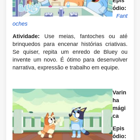
Epis
ódio:
Fant
oches
Atividade:
Use meias, fantoches ou até
brinquedos para encenar histórias criativas.
Se quiser, repita um enredo de Bluey ou
invente um novo. É ótimo para desenvolver
narrativa, expressão e trabalho em equipe.
Varin
ha
mági
ca
Epis
ódio: