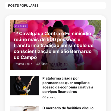
POSTS POPULARES
CULTURA
1ª Cavalgada Contra o Feminicídio
reúne mais de 500 pessoas e
transforma tradição em símbolo de
conscientização em São Bernardo
do Campo
Revista LYNX
-
30 julho
Plataforma criada por
paranaenses quer ampliar o
acesso da economia criativa a
serviços financeiros
06 agosto
O mercado de facilities virou o