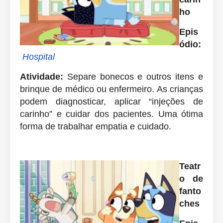
ho
Epis
ódio:
Hospital
Atividade:
Separe bonecos e outros itens e
brinque de médico ou enfermeiro. As crianças
podem diagnosticar, aplicar “injeções de
carinho” e cuidar dos pacientes. Uma ótima
forma de trabalhar empatia e cuidado.
Teatr
o de
fanto
ches