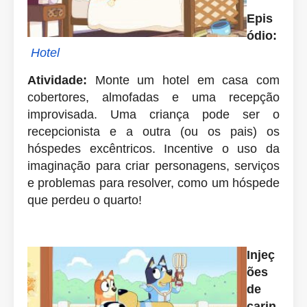
Epis
ódio:
Hotel
Atividade:
Monte um hotel em casa com
cobertores, almofadas e uma recepção
improvisada. Uma criança pode ser o
recepcionista e a outra (ou os pais) os
hóspedes excêntricos. Incentive o uso da
imaginação para criar personagens, serviços
e problemas para resolver, como um hóspede
que perdeu o quarto!
Injeç
ões
de
carin