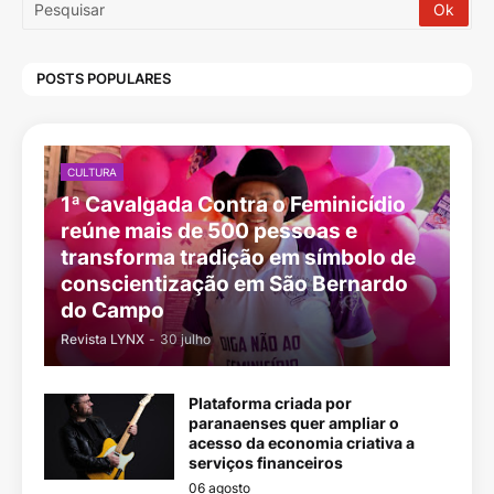
POSTS POPULARES
CULTURA
1ª Cavalgada Contra o Feminicídio
reúne mais de 500 pessoas e
transforma tradição em símbolo de
conscientização em São Bernardo
do Campo
Revista LYNX
-
30 julho
Plataforma criada por
paranaenses quer ampliar o
acesso da economia criativa a
serviços financeiros
06 agosto