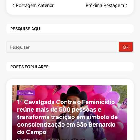
Postagem Anterior
Próxima Postagem
PESQUISE AQUI
POSTS POPULARES
CULTURA
1ª Cavalgada Contra o Feminicídio
reúne mais de 500 pessoas e
transforma tradição em símbolo de
conscientização em São Bernardo
do Campo